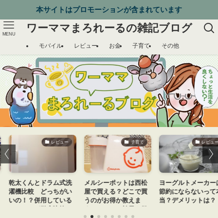
本サイトはプロモーションが含まれています
ワーママまろれーるの雑記ブログ
MENU
モバイル
レビュー
お金
子育て
その他
レビュー
子育て
レビュー
乾太くんとドラム式洗
メルシーポットは西松
ヨーグルトメーカーは
濯機比較 どっちがい
屋で買える？どこで買
節約にならないって本
いの！？併用している
うのがお得か教えま
当？デメリットは？
ワーママが徹底比較し
す！口コミ、効果も徹
ます！
底解説！